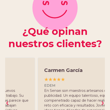
¿Qué opinan
nuestros clientes?
Carmen García
☆
☆
☆
☆
☆
EDEM
En Sensei son maestros artesanos de la
publicidad. Un equipo talentoso, equilibrado y
compenetrado capaz de hacer realidad cualquier
reto con eficacia y resultados. Joven de corazón e