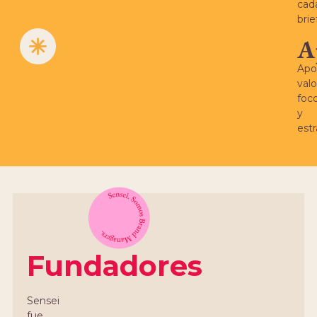
cad
brie
A
Apo
valo
foc
y
estr
Fundadores
Sensei
fue