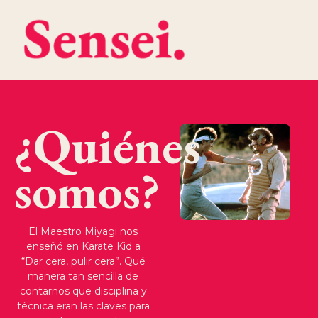
¿Quiénes
somos?
El Maestro Miyagi nos
enseñó en Karate Kid a
“Dar cera, pulir cera”. Qué
manera tan sencilla de
contarnos que disciplina y
técnica eran las claves para