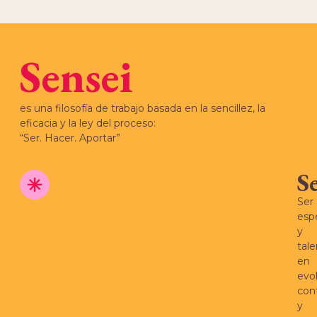
Sensei
es una filosofía de trabajo basada en la sencillez, la
eficacia y la ley del proceso:
“Ser. Hacer. Aportar”
S
Ser
espe
y
tal
en
evo
con
y