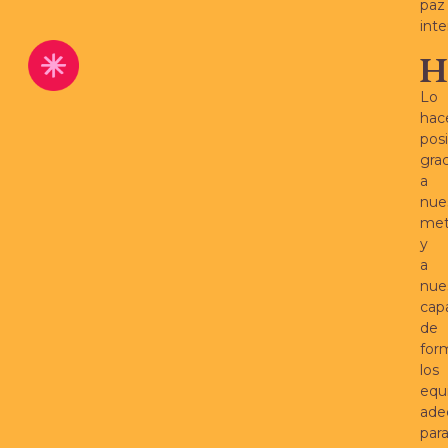
paz
inte
H
Lo
hac
posi
grac
a
nue
met
y
a
nue
cap
de
for
los
equ
ade
par